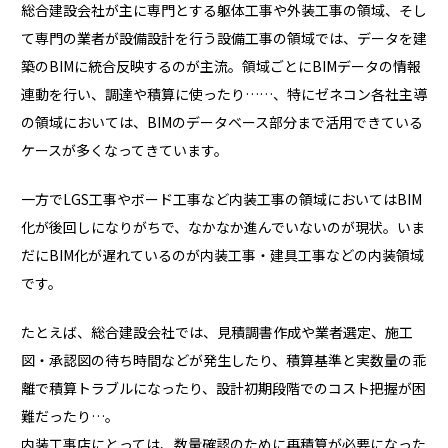
総合建設会社が主に専門とする躯体工事や外装工事の領域、そし
て専門の業者が設備設計を行う設備工事の領域では、データを建
築のBIMに統合反映するのが主流。領域ごとにBIMデータの情報
連動を行い、調達や積算に使ったり……、特にゼネコン各社主導
の領域においては、BIMのデータベース部分まで活用できている
ケースが多くなってきています。
一方でLGS工事やボード工事など内装工事の領域においてはBIM
化が後回しになりがちで、なかなか進んでいないのが現状。いま
だにBIM化が遅れているのが内装工事・建具工事などの内装領域
です。
たとえば、総合建設会社では、見積調書作成や業者選定、施工
図・承認図の待ち時間などが発生したり、積算基準と実数量の乖
離で積算トラブルになったり、設計初期段階でのコスト把握が困
難だったり…。
内装工事店にとっては、数量確認のために再積算が必要になった